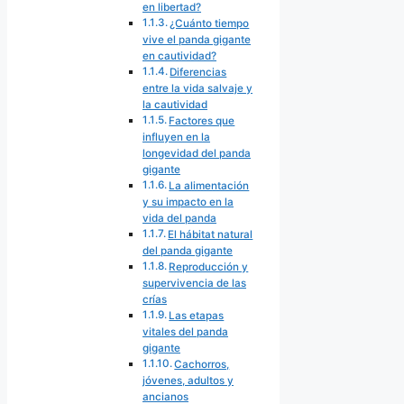
en libertad?
¿Cuánto tiempo
vive el panda gigante
en cautividad?
Diferencias
entre la vida salvaje y
la cautividad
Factores que
influyen en la
longevidad del panda
gigante
La alimentación
y su impacto en la
vida del panda
El hábitat natural
del panda gigante
Reproducción y
supervivencia de las
crías
Las etapas
vitales del panda
gigante
Cachorros,
jóvenes, adultos y
ancianos